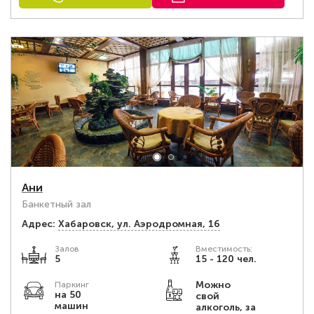
Ани
Банкетный зал
Адрес:
Хабаровск, ул. Аэродромная, 16
Залов
Вместимость:
5
15 - 120 чел.
Можно
Паркинг
на 50
свой
машин
алкоголь, за