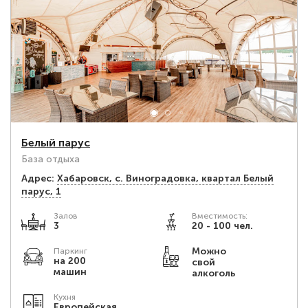
Белый парус
База отдыха
Адрес:
Хабаровск, с. Виноградовка, квартал Белый
парус, 1
Залов
Вместимость:
3
20 - 100 чел.
Можно
Паркинг
на 200
свой
машин
алкоголь
Кухня
Европейская