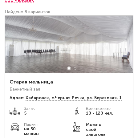
100 человек
Найдено 8 вариантов
Старая мельница
Банкетный зал
Адрес:
Хабаровск, с.Черная Речка, ул. Березовая, 1
Залов
Вместимость:
5
10 - 120 чел.
Можно
Паркинг
на 50
свой
машин
алкоголь