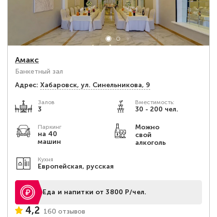
Амакс
Банкетный зал
Адрес:
Хабаровск, ул. Синельникова, 9
Залов
Вместимость:
3
30 - 200 чел.
Можно
Паркинг
на 40
свой
машин
алкоголь
Кухня
Европейская, русская
Еда и напитки от 3800 Р/чел.
4,2
160 отзывов