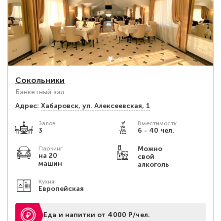
Сокольники
Банкетный зал
Адрес:
Хабаровск, ул. Алексеевская, 1
Залов
Вместимость:
3
6 - 40 чел.
Можно
Паркинг
на 20
свой
машин
алкоголь
Кухня
Европейская
Еда и напитки от 4000 Р/чел.