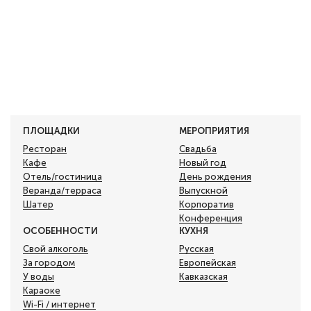
ПЛОЩАДКИ
МЕРОПРИЯТИЯ
Ресторан
Свадьба
Кафе
Новый год
Отель/гостиница
День рождения
Веранда/терраса
Выпускной
Шатер
Корпоратив
Конференция
ОСОБЕННОСТИ
КУХНЯ
Свой алкоголь
Русская
За городом
Европейская
У воды
Кавказская
Караоке
Wi-Fi / интернет