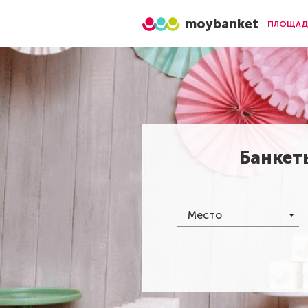
moybanket
ПЛОЩАД
Банкет
Место