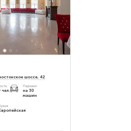
востокское шоссе, 42
сть:
Паркинг
 чел.
на 30
машин
Кухня
Европейская