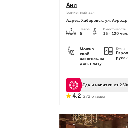
Ани
Банкетный зал
Адрес:
Хабаровск, ул. Аэродр
Залов
Вместимость:
5
15 - 120 чел.
Можно
Кухня
Европ
свой
русск
алкоголь, за
доп. плату
Еда и напитки от 250
4,2
272 отзыва