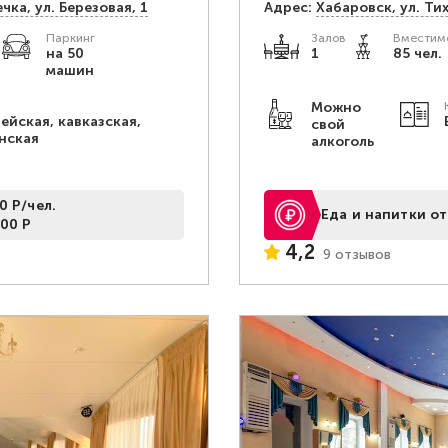
чка, ул. Березовая, 1
Адрес:
Хабаровск, ул. Ти
Паркинг
Залов
Вместимо
.
на 50
1
85 чел.
машин
Можно
ейская, кавказская,
свой
нская
алкоголь
0 Р/чел.
Еда и напитки от
00 Р
4,2
9 отзывов