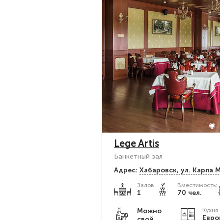
Lege Artis
Банкетный зал
Адрес:
Хабаровск, ул. Карла 
Залов
Вместимость:
1
70 чел.
Можно
Кухня
Евро
свой