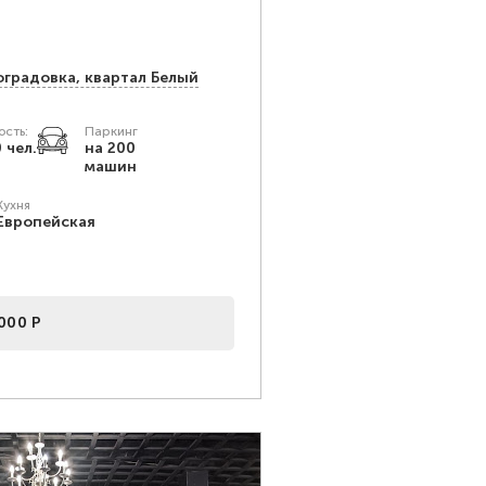
оградовка, квартал Белый
сть:
Паркинг
 чел.
на 200
машин
Кухня
Европейская
000 Р