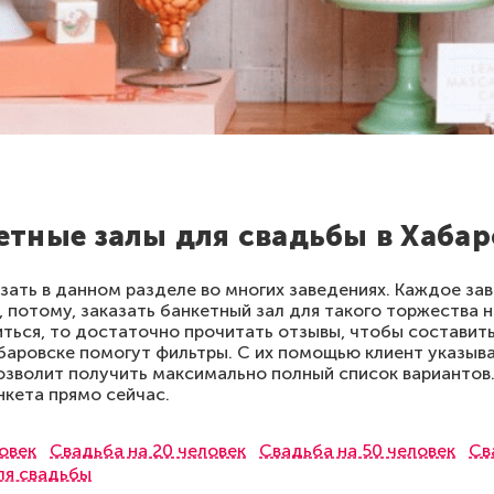
етные залы для свадьбы в Хабар
ать в данном разделе во многих заведениях. Каждое за
 потому, заказать банкетный зал для такого торжества 
ться, то достаточно прочитать отзывы, чтобы составить
абаровске помогут фильтры. С их помощью клиент указы
озволит получить максимально полный список вариантов
нкета прямо сейчас.
овек
Свадьба на 20 человек
Свадьба на 50 человек
Св
ля свадьбы