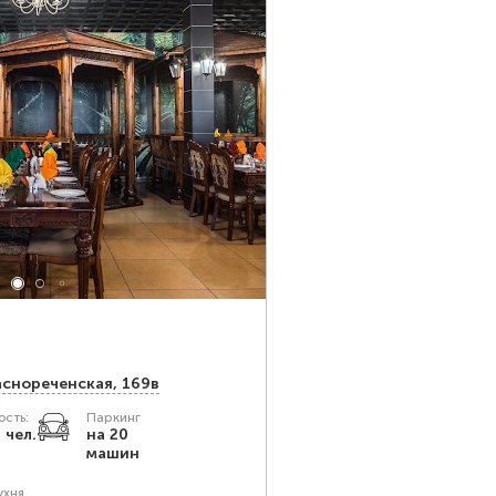
аснореченская, 169в
сть:
Паркинг
 чел.
на 20
машин
ухня