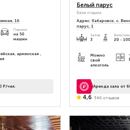
Белый парус
База отдыха
омная, 16
Адрес:
Хабаровск, с. Вин
парус, 1
Паркинг
на 50
Залов
Вместимо
машин
3
20 - 100
ейская, армянская ,
Можно
ая
свой
алкоголь
0 Р/чел.
Аренда зала от 6
4,6
346 отзывов