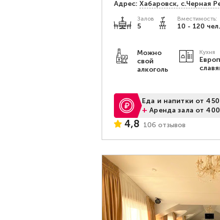
Адрес:
Хабаровск, с.Черная Ре
Залов
Вместимость:
5
10 - 120 чел
Можно
Кухня
Европ
свой
славя
алкоголь
Еда и напитки от 450
+
Аренда зала от 400
4,8
106 отзывов