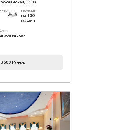
хоокеанская, 158а
сть:
Паркинг
на 100
машин
Кухня
Европейская
 3500 Р/чел.