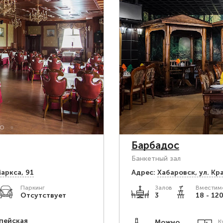
Барбадос
Банкетный зал
Маркса, 91
Адрес:
Хабаровск, ул. Кр
Паркинг
Залов
Вместимо
Отсутствует
3
18 - 120
пейская
Можно
К