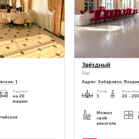
Звёздный
Бар
вская, 1
Адрес:
Хабаровск, Влади
Паркинг
Залов
Вместимо
на 20
3
20 - 200
машин
Можно
пейская
свой
алкоголь