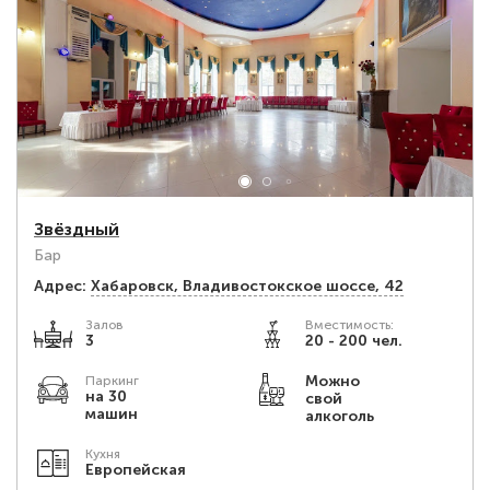
Звёздный
Бар
Адрес:
Хабаровск, Владивостокское шоссе, 42
Залов
Вместимость:
3
20 - 200 чел.
Можно
Паркинг
на 30
свой
машин
алкоголь
Кухня
Европейская