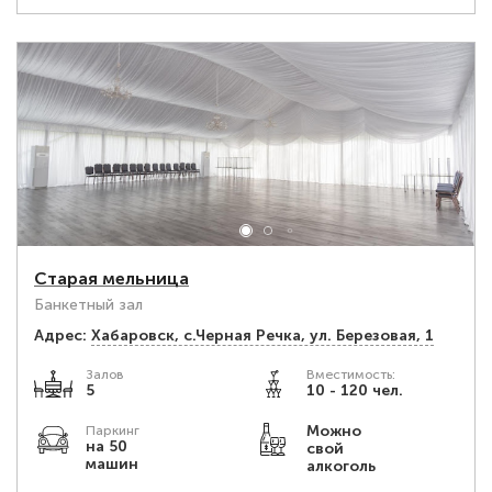
Старая мельница
Банкетный зал
Адрес:
Хабаровск, с.Черная Речка, ул. Березовая, 1
Залов
Вместимость:
5
10 - 120 чел.
Можно
Паркинг
на 50
свой
машин
алкоголь