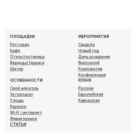
ПЛОЩАДКИ
МЕРОПРИЯТИЯ
Ресторан
Свадьба
Кафе
Новый год
Отель/гостиница
День рождения
Веранда/терраса
Выпускной
Шатер
Корпоратив
Конференция
ОСОБЕННОСТИ
КУХНЯ
Свой алкоголь
Русская
За городом
Европейская
У воды
Кавказская
Караоке
Wi-Fi / интернет
Живая музыка
СТАТЬИ