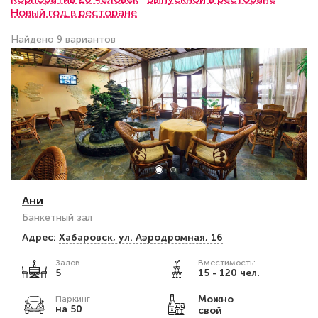
Новый год в ресторане
Найдено 9 вариантов
Ани
Банкетный зал
Адрес:
Хабаровск, ул. Аэродромная, 16
Залов
Вместимость:
5
15 - 120 чел.
Можно
Паркинг
на 50
свой