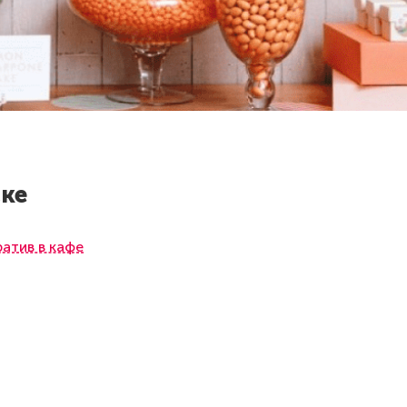
ке
атив в кафе