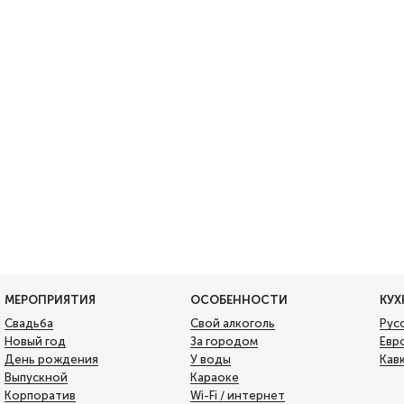
МЕРОПРИЯТИЯ
ОСОБЕННОСТИ
КУХ
Свадьба
Свой алкоголь
Рус
Новый год
За городом
Евр
День рождения
У воды
Кав
Выпускной
Караоке
Корпоратив
Wi-Fi / интернет