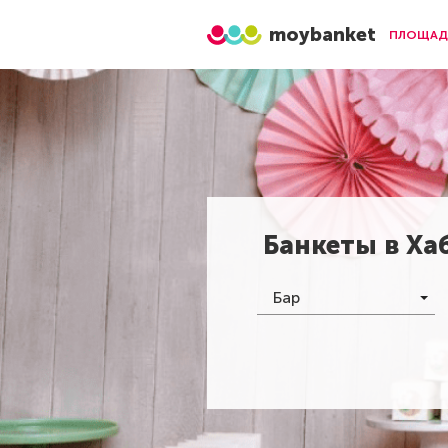
moybanket
ПЛОЩАД
Банкеты в
Ха
Бар