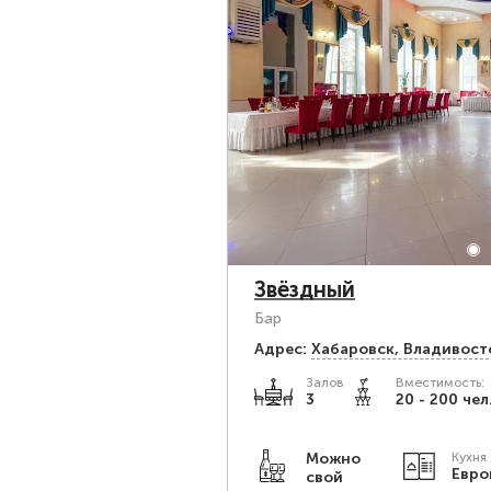
Звёздный
Бар
Адрес:
Хабаровск, Владивост
Залов
Вместимость:
3
20 - 200 чел
Можно
Кухня
Евро
свой