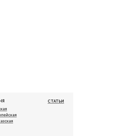
НЯ
СТАТЬИ
ская
опейская
казская