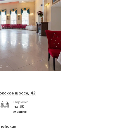
окское шоссе, 42
Паркинг
.
на 30
машин
пейская