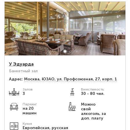
У Эдуарда
Банкетный зал
Адрес:
Москва, ЮЗАО, ул. Профсоюзная, 27, корп. 1
Залов
Вместимость:
3
30 - 80 чел.
Можно
Паркинг
на 20
свой
машин
алкоголь, за
доп. плату
Кухня
Европейская, русская