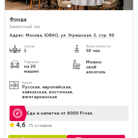
Фонда
Банкетный зал
Адрес:
Москва, ЮВАО, ул. Угрешская, 2, стр. 90
Залов
Вместимость:
1
50 чел.
Можно
Паркинг
на 20
свой
машин
алкоголь
Кухня
Русская, европейская,
кавказская, восточная,
вегетарианская
Еда и напитки от 8000 Р/чел.
4,6
75 отзывов