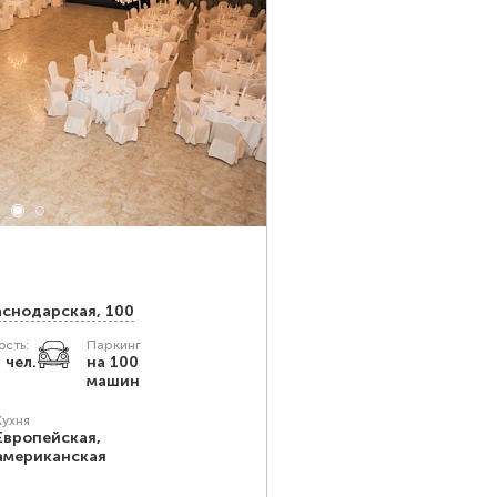
аснодарская, 100
сть:
Паркинг
 чел.
на 100
машин
Кухня
Европейская,
американская