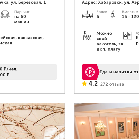
чка, ул. Березовая, 1
Адрес:
Хабаровск, ул. Аэ
Паркинг
Залов
Вместимо
.
на 50
5
15 - 120
машин
Можно
К
ейская, кавказская,
Е
свой
нская
р
алкоголь, за
доп. плату
0 Р/чел.
Еда и напитки от
00 Р
4,2
272 отзыва