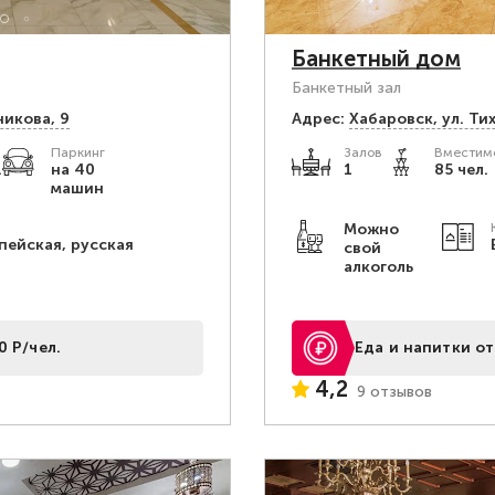
Банкетный дом
Банкетный зал
никова, 9
Адрес:
Хабаровск, ул. Ти
Паркинг
Залов
Вместимо
.
на 40
1
85 чел.
машин
Можно
пейская, русская
свой
алкоголь
0 Р/чел.
Еда и напитки от
4,2
9 отзывов