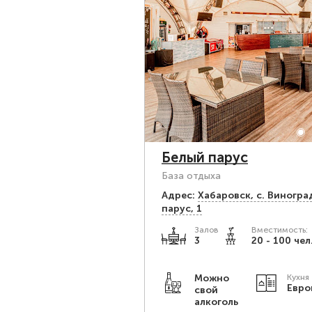
Белый парус
База отдыха
Адрес:
Хабаровск, с. Виногра
парус, 1
Залов
Вместимость:
3
20 - 100 чел
Можно
Кухня
Евро
свой
алкоголь