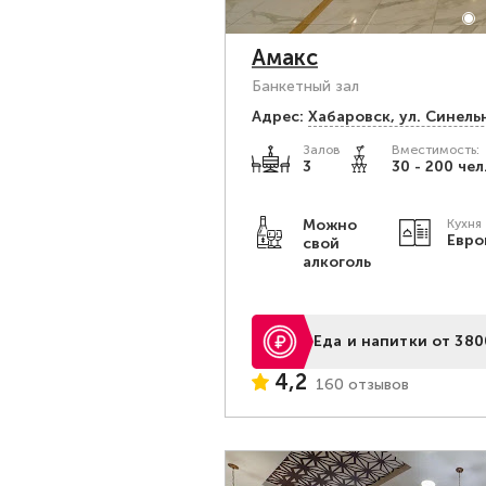
Амакс
Банкетный зал
Адрес:
Хабаровск, ул. Синель
Залов
Вместимость:
3
30 - 200 чел
Можно
Кухня
Евро
свой
алкоголь
Еда и напитки от 380
4,2
160 отзывов