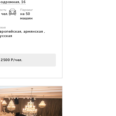
родромная, 16
сть:
Паркинг
 чел.
на 50
машин
ухня
вропейская, армянская ,
усская
 2500 Р/чел.