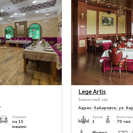
Lege Artis
Банкетный зал
7
Адрес:
Хабаровск, ул. Ка
Паркинг
Залов
Вместимо
на 15
1
70 чел.
машин
Можно