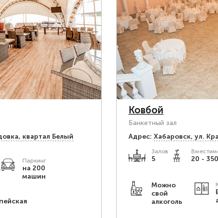
Ковбой
Банкетный зал
довка, квартал Белый
Адрес:
Хабаровск, ул. Кр
Залов
Вместимо
5
20 - 350
Паркинг
.
на 200
машин
Можно
свой
пейская
алкоголь