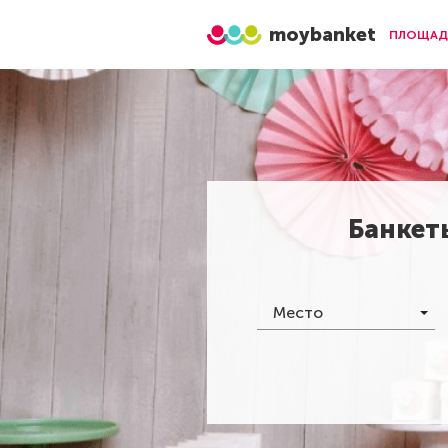
moybanket
ПЛОЩАД
Банкет
Место