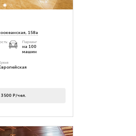
хоокеанская, 158а
сть:
Паркинг
на 100
машин
Кухня
Европейская
 3500 Р/чел.