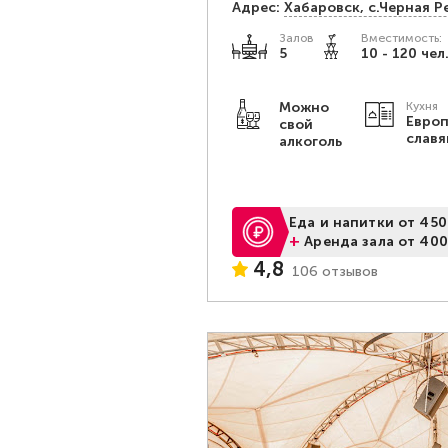
Адрес:
Хабаровск, с.Черная Ре
Залов
Вместимость:
5
10 - 120 чел
Можно
Кухня
Европ
свой
славя
алкоголь
Еда и напитки от 450
+
Аренда зала от 400
4,8
106 отзывов