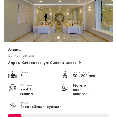
Амакс
Банкетный зал
Адрес:
Хабаровск, ул. Синельникова, 9
Залов
Вместимость:
3
30 - 200 чел.
Можно
Паркинг
на 40
свой
машин
алкоголь
Кухня
Европейская, русская