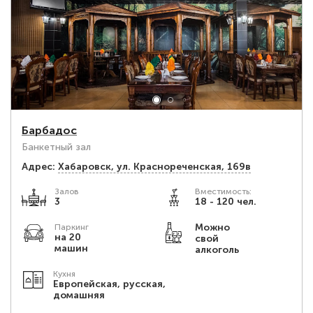
Барбадос
Банкетный зал
Адрес:
Хабаровск, ул. Краснореченская, 169в
Залов
Вместимость:
3
18 - 120 чел.
Можно
Паркинг
на 20
свой
машин
алкоголь
Кухня
Европейская, русская,
домашняя