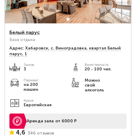
Белый парус
База отдыха
Адрес:
Хабаровск, с. Виноградовка, квартал Белый
парус, 1
Залов
Вместимость:
3
20 - 100 чел.
Можно
Паркинг
на 200
свой
машин
алкоголь
Кухня
Европейская
Аренда зала от 6000 Р
4,6
346 отзывов